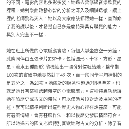
的不同，電影內容也多彩多姿。她過去曾修過音樂欣賞的
課程，她對樂曲啟發心智的分析之深入及細膩透徹，讓上
課的老師驚為天人。她以為大家應該都跟她一樣，直到修
了我的課以後，才發覺自己多是麼特殊具有聯覺的能力，
與別人完全不一樣。
她在班上所做的心電感應實驗，每個人靜坐放空一分鐘，
感應同伴由五張卡片(ESP卡，包括圓形、十字、方形、星
星、流水五種圖形) 隨機抽出一張發射信號給她，整學期
100次的實驗中她竟然對了49 次，而一般同學平均猜對的
是五分之一為20次。她統計的顯著性超過7個標準差，也
就是她具有某種跨越時空的心電感應力。這種特異功能讓
她在讀歷史或古文的時候，可以僅憑片段對話及場景的描
述，就可以精準判斷出這些歷史人物心裡在想甚麼，可能
有甚麼情緒，會有甚麼作法，和以後歷史發展情節符合。
所以她過去的國文老師特別喜歡她對古文的分析，除了看