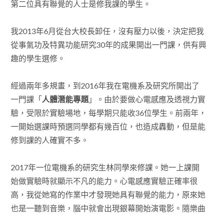
第二位具有聯覺的人士是修我課的學生。
我2013年6月從台大校長卸任，沒有壓力以後，決定把我
從事氣功及特異功能研究30年的成果開出一門課，供有興
趣的學生選修。
經過兩年多規畫，到2016年我在電機系及研究所開出了
一門課「
人體潛能專題
」。由於要做心電感應及透視力實
驗，受限於實驗場地，每學期只能收36位學生。前兩年，
一開始選課時預選同學都有幾百位，也造成轟動，但是能
修到課的人確實不多。
2017年一位電機系的研究生林同學來修課。她一上課開
始做實驗時就顯示不凡的能力。心電感應實驗正確率很
高，我從她寫的作業中才發現她具有聯覺的能力，原來她
也是一聽到音樂，腦中就會出現銀幕開始演電影。隨樂曲