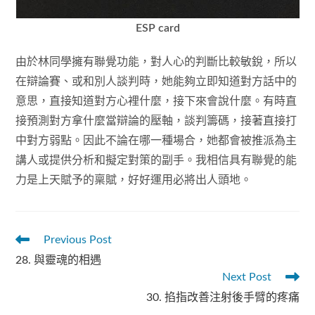
ESP card
由於林同學擁有聯覺功能，對人心的判斷比較敏銳，所以
在辯論賽、或和別人談判時，她能夠立即知道對方話中的
意思，直接知道對方心裡什麼，接下來會說什麼。有時直
接預測對方拿什麼當辯論的壓軸，談判籌碼，接著直接打
中對方弱點。因此不論在哪一種場合，她都會被推派為主
講人或提供分析和擬定對策的副手。我相信具有聯覺的能
力是上天賦予的稟賦，好好運用必將出人頭地。
Read
Previous Post
more
28. 與靈魂的相遇
articles
Next Post
30. 掐指改善注射後手臂的疼痛