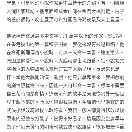
學弟，也是科幻小說作家葉李華博士的介紹，有一個機緣
去倪匡家拜訪。他家面臨舊金山灣在金門大橋附近，房子
的設計很酷，晚上屋頂可以打開看海灣夜景及天上星星。
他號稱是寫過最多中文字(六千萬字以上)的作家。從17歲
在香港投出的第一篇稿子開始，就從來沒有被退過稿。他
在寫衛斯理傳奇小說時，可以一天寫一本書，速度驚人。
原因是他看任何小說時，大腦就會出現銀幕，把小說裡文
字描述的人物故事以電影方式在大腦呈現。反過來也是一
樣，當他大腦開始演一齣戲，他只要拿起筆來，就把戲劇
的劇情照樣寫下來，因此一天可以寫一本書，根本不需要
自己花時間編劇情，這表示他的故事是天眼從另外一個世
界下載下來的。所以他曾跟我說過，金庸把他早期寫的的
武俠小說改寫過後比較好看，我們一般人卻覺得修改以後
原來的記憶被打亂了，變得不好看了。這是因為金庸早年
為了他每天發行的明報刊載武俠小說趕稿，很多場景情節