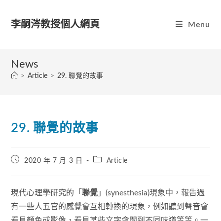
Skip
to
李嗣涔教授個人網頁
Menu
content
News
>
Article
>
29. 聯覺的故事
29. 聯覺的故事
Post
Post
2020 年 7 月 3 日
Article
published:
category:
現代心理學研究的「
聯覺
」(synesthesia)現象中，報告過
有一些人五官的感覺會互相轉換的現象，例如聽到聲音會
看見顏色或影像，看見某些文字會聞到不同味道等等。一